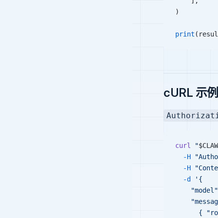
    ],
)
print
(resul
cURL 示
Authorizat
curl
 "
$CLAW
  -H
 "Autho
  -H
 "Conte
  -d
 '{
    "model"
    "messag
      { "