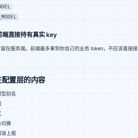
ODEL
_MODEL
端直接持有真实 key
必须只留在服务端。前端最多拿到你自己的业务 token，不应该直
在配置层的内容
模型别名
间
式
备切换
错误上报