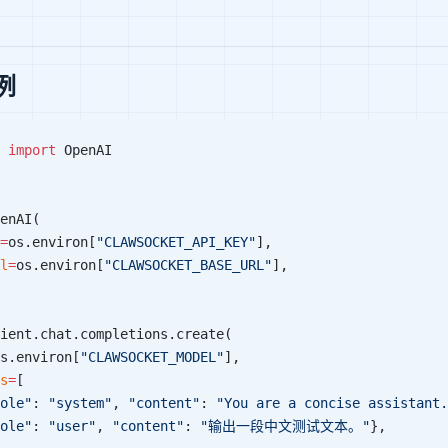
示例
 
import
 OpenAI
enAI(
=
os.environ[
"CLAWSOCKET_API_KEY"
],
l
=
os.environ[
"CLAWSOCKET_BASE_URL"
],
ient.chat.completions.create(
s.environ[
"CLAWSOCKET_MODEL"
],
s
=
[
ole"
: 
"system"
, 
"content"
: 
"You are a concise assistant.
ole"
: 
"user"
, 
"content"
: 
"输出一段中文测试文本。"
},