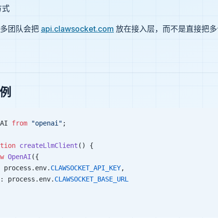
方式
很多团队会把
api.clawsocket.com
放在接入层，而不是直接把多
示例
AI 
from
 "openai"
;
tion
 createLlmClient
() {
w
 OpenAI
({
 process.env.
CLAWSOCKET_API_KEY
,
: process.env.
CLAWSOCKET_BASE_URL