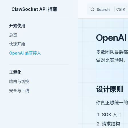
ClawSocket API 指南
Search
K
Skip to content
Sidebar Navigation
开始使用
OpenA
总览
快速开始
多数团队最后都
OpenAI 兼容接入
做对比实验时，
工程化
路由与切换
设计原则
安全与上线
你真正想统一的
SDK 入口
请求结构