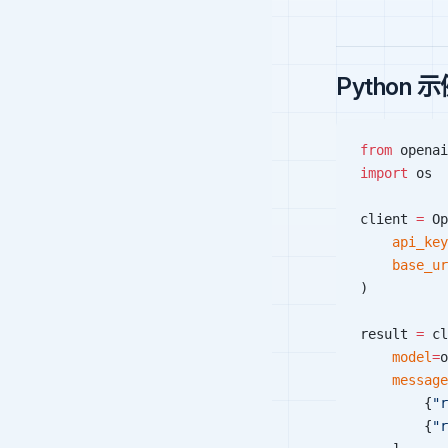
Python 
from
 openai
import
 os
client 
=
 Op
    api_key
    base_ur
)
result 
=
 cl
    model
=
o
    message
        {
"r
        {
"r