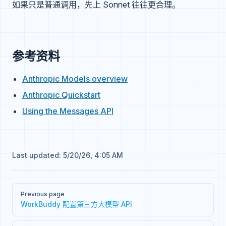
如果只是普通调用，先上 Sonnet 往往更合理。
参考资料
Anthropic Models overview
Anthropic Quickstart
Using the Messages API
Last updated:
5/20/26, 4:05 AM
Pager
Previous page
WorkBuddy 配置第三方大模型 API