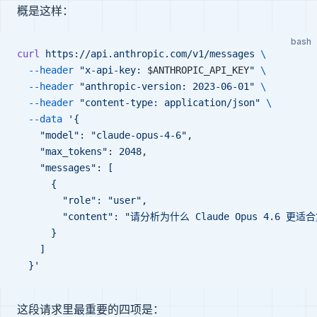
概是这样：
bash
curl
 https://api.anthropic.com/v1/messages
 \
  --header
 "x-api-key: 
$ANTHROPIC_API_KEY
"
 \
  --header
 "anthropic-version: 2023-06-01"
 \
  --header
 "content-type: application/json"
 \
  --data
 '{
    "model": "claude-opus-4-6",
    "max_tokens": 2048,
    "messages": [
      {
        "role": "user",
        "content": "请分析为什么 Claude Opus 4.6 更适
      }
    ]
  }'
这段请求里最重要的四项是：