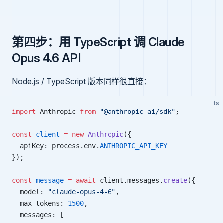
第四步：用 TypeScript 调 Claude
Opus 4.6 API
Node.js / TypeScript 版本同样很直接：
ts
import
 Anthropic 
from
 "@anthropic-ai/sdk"
;
const
 client
 =
 new
 Anthropic
({
  apiKey: process.env.
ANTHROPIC_API_KEY
});
const
 message
 =
 await
 client.messages.
create
({
  model: 
"claude-opus-4-6"
,
  max_tokens: 
1500
,
  messages: [