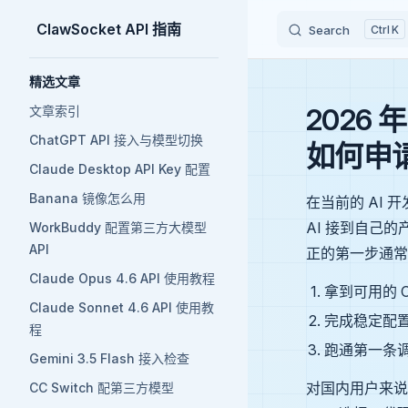
ClawSocket API 指南
Search
K
Skip to content
Sidebar Navigation
精选文章
2026 
文章索引
ChatGPT API 接入与模型切换
如何申请
Claude Desktop API Key 配置
Banana 镜像怎么用
在当前的 AI 
AI 接到自己的
WorkBuddy 配置第三方大模型
API
正的第一步通常
Claude Opus 4.6 API 使用教程
拿到可用的 Cla
Claude Sonnet 4.6 API 使用教
完成稳定配
程
跑通第一条
Gemini 3.5 Flash 接入检查
对国内用户来说
CC Switch 配第三方模型