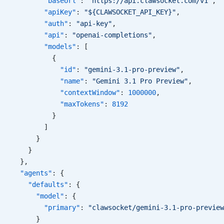
        "baseUrl"
: 
"https://api.clawsocket.com/v1"
,
        "apiKey"
: 
"${CLAWSOCKET_API_KEY}"
,
        "auth"
: 
"api-key"
,
        "api"
: 
"openai-completions"
,
        "models"
: [
          {
            "id"
: 
"gemini-3.1-pro-preview"
,
            "name"
: 
"Gemini 3.1 Pro Preview"
,
            "contextWindow"
: 
1000000
,
            "maxTokens"
: 
8192
          }
        ]
      }
    }
  },
  "agents"
: {
    "defaults"
: {
      "model"
: {
        "primary"
: 
"clawsocket/gemini-3.1-pro-preview
      }